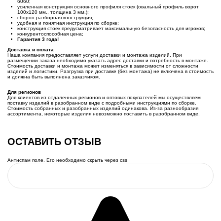
6060;
усиленная конструкция основного профиля стоек (овальный профиль ворот
100х120 мм., толщина 3 мм.);
cборно-разборная конструкция;
удобная и понятная инструкция по сборке;
конструкция стоек предусматривает максимальную безопасность для игроков;
конкурентоспособная цена;
Гарантия 3 года!
Доставка и оплата
Наша компания предоставляет услуги доставки и монтажа изделий. При
размещении заказа необходимо указать адрес доставки и потребность в монтаже.
Стоимость доставки и монтажа может изменяться в зависимости от сложности
изделий и логистики. Разгрузка при доставке (без монтажа) не включена в стоимость
и должна быть выполнена заказчиком.
Для регионов
Для клиентов из отдаленных регионов и оптовых покупателей мы осуществляем
поставку изделий в разобранном виде с подробными инструкциями по сборке.
Стоимость собранных и разобранных изделий одинакова. Из-за разнообразия
ассортимента, некоторые изделия невозможно поставить в разобранном виде.
ОСТАВИТЬ ОТЗЫВ
Антиспам поле. Его необходимо скрыть через css