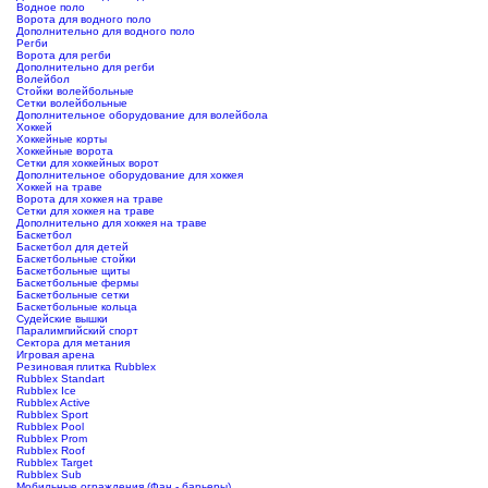
Водное поло
Ворота для водного поло
Дополнительно для водного поло
Регби
Ворота для регби
Дополнительно для регби
Волейбол
Стойки волейбольные
Сетки волейбольные
Дополнительное оборудование для волейбола
Хоккей
Хоккейные корты
Хоккейные ворота
Сетки для хоккейных ворот
Дополнительное оборудование для хоккея
Хоккей на траве
Ворота для хоккея на траве
Сетки для хоккея на траве
Дополнительно для хоккея на траве
Баскетбол
Баскетбол для детей
Баскетбольные стойки
Баскетбольные щиты
Баскетбольные фермы
Баскетбольные сетки
Баскетбольные кольца
Судейские вышки
Паралимпийский спорт
Сектора для метания
Игровая арена
Резиновая плитка Rubblex
Rubblex Standart
Rubblex Ice
Rubblex Active
Rubblex Sport
Rubblex Pool
Rubblex Prom
Rubblex Roof
Rubblex Target
Rubblex Sub
Мобильные ограждения (Фан - барьеры)