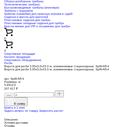
Сборно-разборные трибуны
Телескопические трибуны
Быстровозводимые трибуны (клиновые)
Трибуны с подъемом
Кабинки (скамейки) для запасных игроков и судей
Сиденья и кресла для зрителей
Пластиковые сидения для трибун
Пластиковые складные сиденья для трибун
Кресла мягкие для VIP и полумягкие для трибун
0
0
Спортивные площадки
Каталог продукции
Спортивное оборудование
Регби
Ворота для регби 5,65х3,0х15,0 м, алюминиевые стационарные, SpW-AR-4
Ворота для регби 5,65х3,0х15,0 м, алюминиевые стационарные, SpW-AR-4
арт. SpW-AR-4
Размеры, м
5,65х3,0
207 817
₽
В заявку
Купить в 1 клик
Задать вопрос по товару
Запросить расчет
Описание
Условия доставки
Отзывы