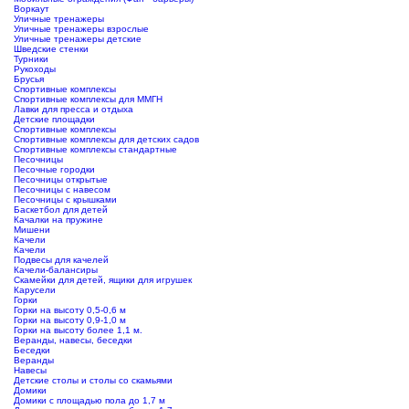
Воркаут
Уличные тренажеры
Уличные тренажеры взрослые
Уличные тренажеры детские
Шведские стенки
Турники
Рукоходы
Брусья
Спортивные комплексы
Спортивные комплексы для ММГН
Лавки для пресса и отдыха
Детские площадки
Спортивные комплексы
Спортивные комплексы для детских садов
Спортивные комплексы стандартные
Песочницы
Песочные городки
Песочницы открытые
Песочницы с навесом
Песочницы с крышками
Баскетбол для детей
Качалки на пружине
Мишени
Качели
Качели
Подвесы для качелей
Качели-балансиры
Скамейки для детей, ящики для игрушек
Карусели
Горки
Горки на высоту 0,5-0,6 м
Горки на высоту 0,9-1,0 м
Горки на высоту более 1,1 м.
Веранды, навесы, беседки
Беседки
Веранды
Навесы
Детские столы и столы со скамьями
Домики
Домики с площадью пола до 1,7 м