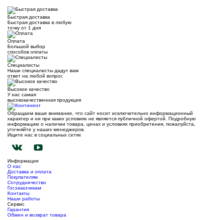
Быстрая доставка
Быстрая доставка в любую
точку от 1 дня
Оплата
Большой выбор
способов оплаты
Специалисты
Наши специалисты дадут вам
ответ на любой вопрос
Высокое качество
У нас самая
высококачественная продукция
Обращаем ваше внимание, что сайт носит исключительно информационный
характер и ни при каких условиях не является публичной офертой. Подробную
информацию о наличии товара, ценах и условиях приобретения, пожалуйста,
уточняйте у наших менеджеров.
Ищите нас в социальных сетях
Информация
О нас
Доставка и оплата
Покупателям
Сотрудничество
Госзаказчикам
Контакты
Наши работы
Сервис
Гарантия
Обмен и возврат товара