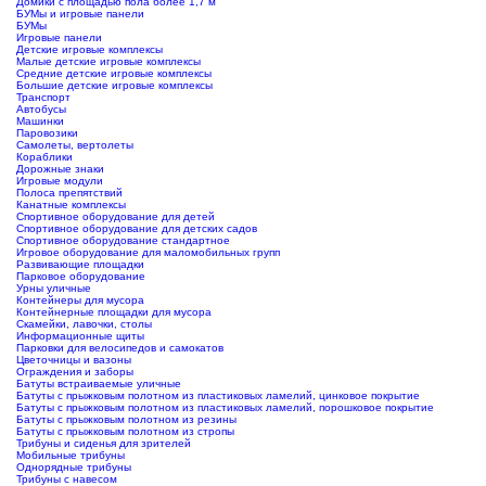
Домики с площадью пола более 1,7 м
БУМы и игровые панели
БУМы
Игровые панели
Детские игровые комплексы
Малые детские игровые комплексы
Средние детские игровые комплексы
Большие детские игровые комплексы
Транспорт
Автобусы
Машинки
Паровозики
Самолеты, вертолеты
Кораблики
Дорожные знаки
Игровые модули
Полоса препятствий
Канатные комплексы
Спортивное оборудование для детей
Спортивное оборудование для детских садов
Спортивное оборудование стандартное
Игровое оборудование для маломобильных групп
Развивающие площадки
Парковое оборудование
Урны уличные
Контейнеры для мусора
Контейнерные площадки для мусора
Скамейки, лавочки, столы
Информационные щиты
Парковки для велосипедов и самокатов
Цветочницы и вазоны
Ограждения и заборы
Батуты встраиваемые уличные
Батуты с прыжковым полотном из пластиковых ламелий, цинковое покрытие
Батуты с прыжковым полотном из пластиковых ламелий, порошковое покрытие
Батуты с прыжковым полотном из резины
Батуты с прыжковым полотном из стропы
Трибуны и сиденья для зрителей
Мобильные трибуны
Однорядные трибуны
Трибуны с навесом