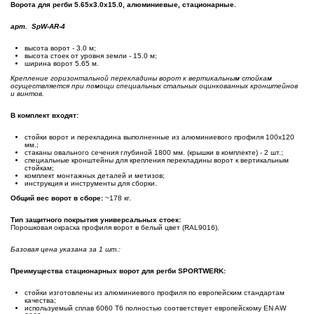
Ворота для регби 5.65х3.0х15.0, алюминиевые, стационарные.
арт. SpW-AR-4
высота ворот - 3.0 м;
высота стоек от уровня земли - 15.0 м;
ширина ворот 5.65 м.
Крепление горизонтальной перекладины ворот к вертикальным стойкам
осуществляется при помощи специальных стальных оцинкованных кронштейнов
и винтов.
В комплект входят:
cтойки ворот и перекладина выполненные из алюминиевого профиля 100х120
мм.;
стаканы овального сечения глубиной 1800 мм. (крышки в комплекте) - 2 шт.;
специальные кронштейны для крепления перекладины ворот к вертикальным
стойкам;
комплект монтажных деталей и метизов;
инструкция и инструменты для сборки.
Общий вес ворот в сборе:
~178 кг.
Тип защитного покрытия универсальных стоек:
Порошковая окраска профиля ворот в белый цвет (RAL9016).
Базовая цена указана за 1 шт.:
Преимущества стационарных ворот для регби SPORTWERK:
стойки изготовлены из алюминиевого профиля по европейским стандартам
качества;
используемый сплав 6060 Т6 полностью соответствует европейскому EN AW