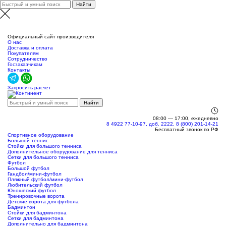
Самара
Официальный сайт производителя
О нас
Доставка и оплата
Покупателям
Сотрудничество
Госзаказчикам
Контакты
Запросить расчет
08:00 — 17:00, ежедневно
8 4922 77-10-97, доб. 2222, 8 (800) 201-14-21
Бесплатный звонок по РФ
Спортивное оборудование
Большой теннис
Стойки для большого тенниса
Дополнительное оборудование для тенниса
Сетки для большого тенниса
Футбол
Большой футбол
Гандбол/мини-футбол
Пляжный футбол/мини-футбол
Любительский футбол
Юношеский футбол
Тренировочные ворота
Детские ворота для футбола
Бадминтон
Стойки для бадминтона
Сетки для бадминтона
Дополнительно для бадминтона