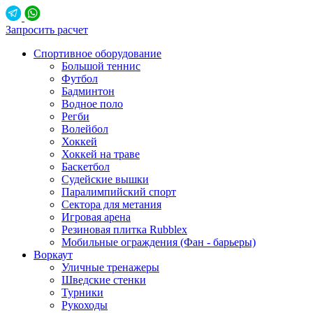
Запросить расчет
Спортивное оборудование
Большой теннис
Футбол
Бадминтон
Водное поло
Регби
Волейбол
Хоккей
Хоккей на траве
Баскетбол
Судейские вышки
Паралимпийский спорт
Сектора для метания
Игровая арена
Резиновая плитка Rubblex
Мобильные ограждения (Фан - барьеры)
Воркаут
Уличные тренажеры
Шведские стенки
Турники
Рукоходы