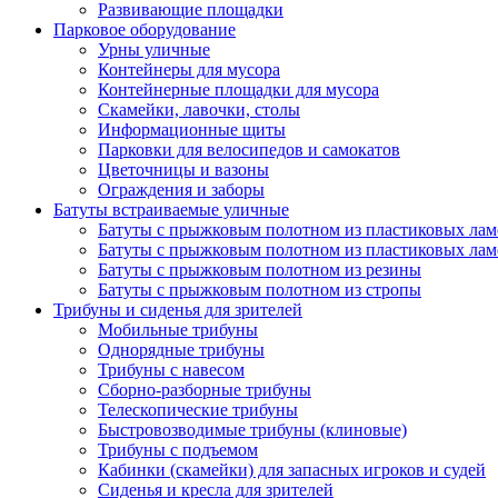
Развивающие площадки
Парковое оборудование
Урны уличные
Контейнеры для мусора
Контейнерные площадки для мусора
Скамейки, лавочки, столы
Информационные щиты
Парковки для велосипедов и самокатов
Цветочницы и вазоны
Ограждения и заборы
Батуты встраиваемые уличные
Батуты с прыжковым полотном из пластиковых лам
Батуты с прыжковым полотном из пластиковых лам
Батуты с прыжковым полотном из резины
Батуты с прыжковым полотном из стропы
Трибуны и сиденья для зрителей
Мобильные трибуны
Однорядные трибуны
Трибуны с навесом
Сборно-разборные трибуны
Телескопические трибуны
Быстровозводимые трибуны (клиновые)
Трибуны с подъемом
Кабинки (скамейки) для запасных игроков и судей
Сиденья и кресла для зрителей