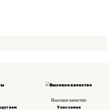
Высокое качество
адут вам
У нас самая