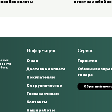
пособов оплаты
ответ на любой в
Информация
Сервис
онный
О нас
Гарантия
дробную
уйста,
Доставка и оплата
Обмен и возвра
товара
Покупателям
Сотрудничество
Обратный звон
Госзаказчикам
Контакты
Наши работы