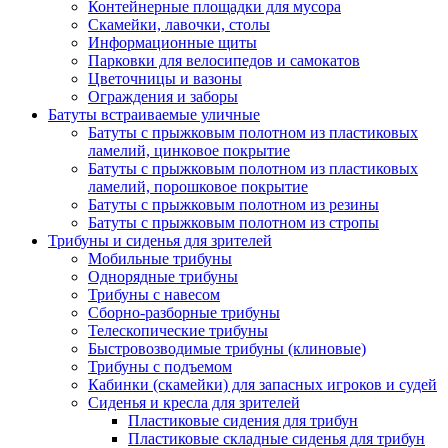
Контейнерные площадки для мусора
Скамейки, лавочки, столы
Информационные щиты
Парковки для велосипедов и самокатов
Цветочницы и вазоны
Ограждения и заборы
Батуты встраиваемые уличные
Батуты с прыжковым полотном из пластиковых
ламелий, цинковое покрытие
Батуты с прыжковым полотном из пластиковых
ламелий, порошковое покрытие
Батуты с прыжковым полотном из резины
Батуты с прыжковым полотном из стропы
Трибуны и сиденья для зрителей
Мобильные трибуны
Однорядные трибуны
Трибуны с навесом
Сборно-разборные трибуны
Телескопические трибуны
Быстровозводимые трибуны (клиновые)
Трибуны с подъемом
Кабинки (скамейки) для запасных игроков и судей
Сиденья и кресла для зрителей
Пластиковые сидения для трибун
Пластиковые складные сиденья для трибун