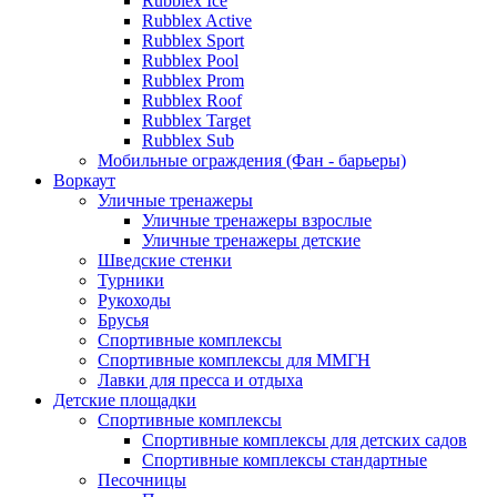
Rubblex Ice
Rubblex Active
Rubblex Sport
Rubblex Pool
Rubblex Prom
Rubblex Roof
Rubblex Target
Rubblex Sub
Мобильные ограждения (Фан - барьеры)
Воркаут
Уличные тренажеры
Уличные тренажеры взрослые
Уличные тренажеры детские
Шведские стенки
Турники
Рукоходы
Брусья
Спортивные комплексы
Спортивные комплексы для ММГН
Лавки для пресса и отдыха
Детские площадки
Спортивные комплексы
Спортивные комплексы для детских садов
Спортивные комплексы стандартные
Песочницы