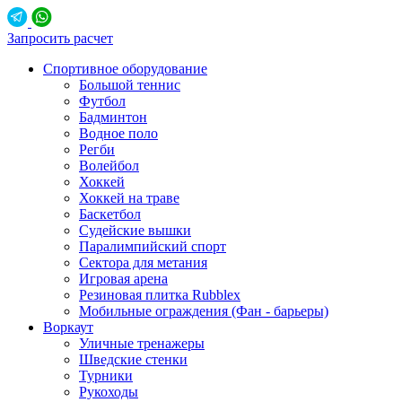
Запросить расчет
Спортивное оборудование
Большой теннис
Футбол
Бадминтон
Водное поло
Регби
Волейбол
Хоккей
Хоккей на траве
Баскетбол
Судейские вышки
Паралимпийский спорт
Сектора для метания
Игровая арена
Резиновая плитка Rubblex
Мобильные ограждения (Фан - барьеры)
Воркаут
Уличные тренажеры
Шведские стенки
Турники
Рукоходы