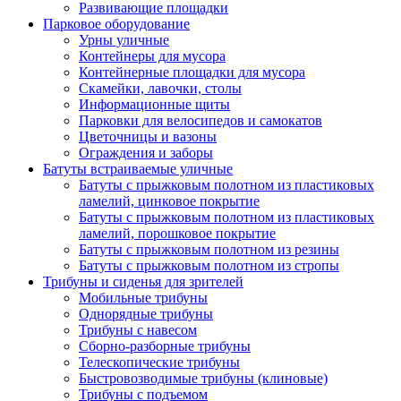
Развивающие площадки
Парковое оборудование
Урны уличные
Контейнеры для мусора
Контейнерные площадки для мусора
Скамейки, лавочки, столы
Информационные щиты
Парковки для велосипедов и самокатов
Цветочницы и вазоны
Ограждения и заборы
Батуты встраиваемые уличные
Батуты с прыжковым полотном из пластиковых
ламелий, цинковое покрытие
Батуты с прыжковым полотном из пластиковых
ламелий, порошковое покрытие
Батуты с прыжковым полотном из резины
Батуты с прыжковым полотном из стропы
Трибуны и сиденья для зрителей
Мобильные трибуны
Однорядные трибуны
Трибуны с навесом
Сборно-разборные трибуны
Телескопические трибуны
Быстровозводимые трибуны (клиновые)
Трибуны с подъемом